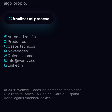
algo propio.
Analizar mi proceso
Automatización
Productos
Casos técnicos
Novedades
Quiénes somos
info@wemvy.com
LinkedIn
© 2026 Wemvy. Todos los derechos reservados.
O Milladoiro, Ames · A Coruña, Galicia · España
Aviso legal
Privacidad
Cookies